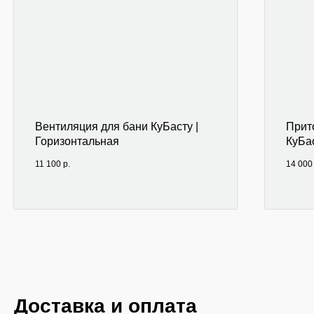
Вентиляция для бани КуБасту |
Прит
Горизонтальная
КуБа
11 100
р.
14 000
Доставка и оплата