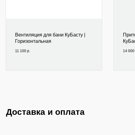
Вентиляция для бани КуБасту |
Прит
Горизонтальная
КуБа
11 100
р.
14 000
Доставка и оплата