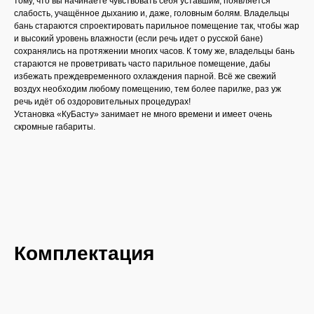
тому, что вы начинаете чувствовать себя уставшим, появляется
слабость, учащённое дыханию и, даже, головным болям. Владельцы
бань стараются спроектировать парильное помещение так, чтобы жар
и высокий уровень влажности (если речь идет о русской бане)
сохранялись на протяжении многих часов. К тому же, владельцы бань
стараются не проветривать часто парильное помещение, дабы
избежать преждевременного охлаждения парной. Всё же свежий
воздух необходим любому помещению, тем более парилке, раз уж
речь идёт об оздоровительных процедурах!
Установка «КуБасту» занимает не много времени и имеет очень
скромные габариты.
Комплектация