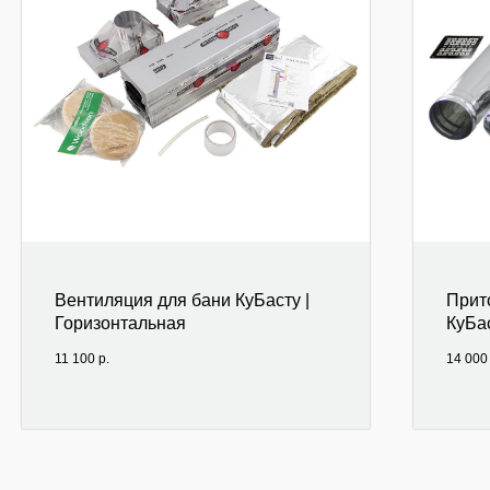
Вентиляция для бани КуБасту |
Прит
Горизонтальная
КуБа
11 100
р.
14 000