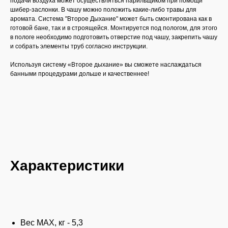
подачи воздуха может осуществляться парильщиком при помощи
шибер-заслонки. В чашу можно положить какие-либо травы для
аромата. Система "Второе Дыхание" может быть смонтирована как в
готовой бане, так и в строящейся. Монтируется под пологом, для этого
в пологе необходимо подготовить отверстие под чашу, закрепить чашу
и собрать элементы труб согласно инструкции.
Используя систему «Второе дыхание» вы сможете наслаждаться
банными процедурами дольше и качественнее!
Характеристики
Вес МАХ, кг -
5,3