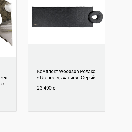
Комплект Woodson Релакс
узел
«Второе дыхание», Серый
по
23 490
р.