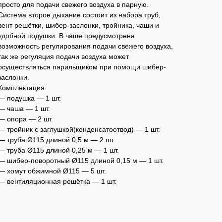
просто для подачи свежего воздуха в парную.
Система второе дыхание состоит из набора труб,
вент решётки, шибер-заслонки, тройника, чаши и
удобной подушки. В чаше предусмотрена
возможность регулирования подачи свежего воздуха,
так же регуляция подачи воздуха может
осуществляться парильщиком при помощи шибер-
заслонки.
Комплектация:
— подушка — 1 шт.
— чаша — 1 шт.
— опора — 2 шт.
— тройник с заглушкой(конденсатоотвод) — 1 шт.
— труба Ø115 длиной 0,5 м — 2 шт.
— труба Ø115 длиной 0,25 м — 1 шт.
— шибер-поворотный Ø115 длиной 0,15 м — 1 шт.
— хомут обжимной Ø115 — 5 шт.
— вентиляционная решётка — 1 шт.