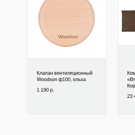
Клапан вентиляционный
Ком
Woodson ф100, ольха
«Вт
Ко
1 190
р.
23 