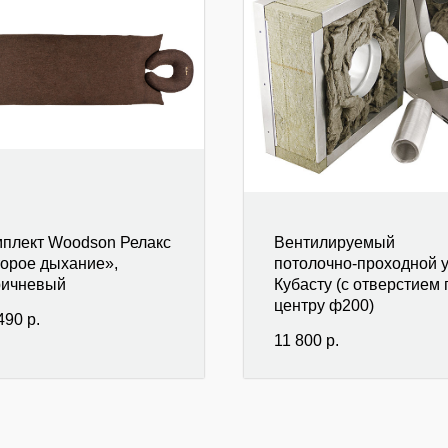
плект Woodson Релакс
Вентилируемый
орое дыхание»,
потолочно-проходной 
ричневый
Кубасту (с отверстием 
центру ф200)
490
р.
11 800
р.